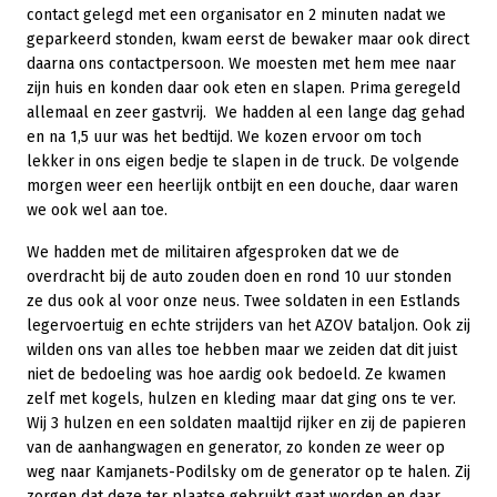
contact gelegd met een organisator en 2 minuten nadat we
geparkeerd stonden, kwam eerst de bewaker maar ook direct
daarna ons contactpersoon. We moesten met hem mee naar
zijn huis en konden daar ook eten en slapen. Prima geregeld
allemaal en zeer gastvrij. We hadden al een lange dag gehad
en na 1,5 uur was het bedtijd. We kozen ervoor om toch
lekker in ons eigen bedje te slapen in de truck. De volgende
morgen weer een heerlijk ontbijt en een douche, daar waren
we ook wel aan toe.
We hadden met de militairen afgesproken dat we de
overdracht bij de auto zouden doen en rond 10 uur stonden
ze dus ook al voor onze neus. Twee soldaten in een Estlands
legervoertuig en echte strijders van het AZOV bataljon. Ook zij
wilden ons van alles toe hebben maar we zeiden dat dit juist
niet de bedoeling was hoe aardig ook bedoeld. Ze kwamen
zelf met kogels, hulzen en kleding maar dat ging ons te ver.
Wij 3 hulzen en een soldaten maaltijd rijker en zij de papieren
van de aanhangwagen en generator, zo konden ze weer op
weg naar Kamjanets-Podilsky om de generator op te halen. Zij
zorgen dat deze ter plaatse gebruikt gaat worden en daar