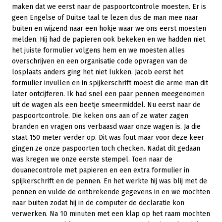
maken dat we eerst naar de paspoortcontrole moesten. Er is
geen Engelse of Duitse taal te lezen dus de man mee naar
buiten en wijzend naar een hokje waar we ons eerst moesten
melden. Hij had de papieren ook bekeken en we hadden niet
het juiste formulier volgens hem en we moesten alles
overschrijven en een organisatie code opvragen van de
losplaats anders ging het niet lukken. Jacob eerst het
formulier invullen en in spijkerschrift moest die arme man dit
later ontcijferen. Ik had snel een paar pennen meegenomen
uit de wagen als een beetje smeermiddel. Nu eerst naar de
paspoortcontrole. Die keken ons aan of ze water zagen
branden en vragen ons verbaasd waar onze wagen is. Ja die
staat 150 meter verder op. Dit was fout maar voor deze keer
gingen ze onze paspoorten toch checken. Nadat dit gedaan
was kregen we onze eerste stempel. Toen naar de
douanecontrole met papieren en een extra formulier in
spijkerschrift en de pennen. En het werkte hij was blij met de
pennen en vulde de ontbrekende gegevens in en we mochten
naar buiten zodat hij in de computer de declaratie kon
verwerken. Na 10 minuten met een klap op het raam mochten