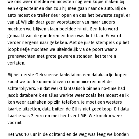
we ons weer melden en moesten nog een kopie maken bij
een expediteur en dan zou hij mee gaan naar de auto. Bij de
auto moest de trailer deur open en dus het bewuste zegel er
van af. Wij zijn daar geen voorstander van maar anders
mochten we blijven staan beeldde hij uit. Een foto werd
gemaakt van de goederen en toen was het klaar. Er werd
verder nergens naar gekeken. Met de juiste stempels op het
loopbriefje mochten we uiteindelijk via de poort waar 2
grenswachten met grote geweren stonden, het terrein
verlaten.
Bij het eerste Oekraïense tankstation een datakaartje kopen
zodat we toch kunnen blijven communiceren met de
achterblijvers. En dat werkt fantastisch binnen no-time had
Jacob databereik en alles werkte weer zoals het moest en ik
kon weer aanhaken op zijn telefoon. Je moet een westers
kaartje uitzetten, data buiten de EU is niet goedkoop. Dit data
kaartje was 2 euro en met heel veel MB. We konden weer
vooruit.
Het was 10 uur in de ochtend en de weg was leeg we konden