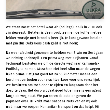
We staan naast het hotel waar Ab (collega) en ik in 2018 ook
zijn geweest. Betalen is geen probleem en de koffie met een
lekker worstje met brood is heerlijk. Je kunt gewoon betalen
met pin dus Oekraïens cash geld is niet nodig.
Na weer afscheid genomen te hebben van Erwin en Gert gaan
we richting Technopil. Een prima weg met 2 rijbanen. Vanaf
Technopil besluiten we om de directe weg naar Kamjanets-
Podilsky te nemen. Misschien niet heel slim maar de wegen
lijken prima. Dat gaat goed tot na 50 kilometer ineens een
bord met verboden voor vrachtverkeer voor ons verschijnt.
We besluiten om toch door te rijden en langzaam door het
dorp te gaan. Het dorp uit gaat goed tot er ineens een agent
langs de weg staat. We parkeren de auto en geven de
papieren over. Hij knikt maar snapt er niets van en wij ook
niet, maar we roepen Humanitair transport en dat helpt. Hij