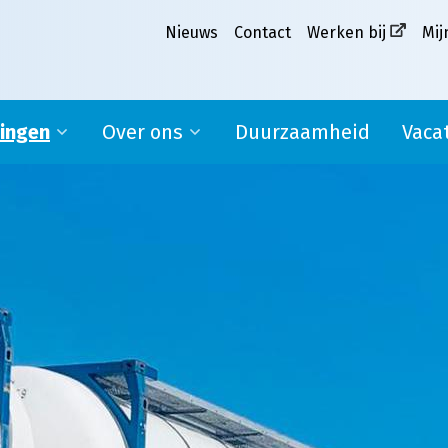
Nieuws
Contact
Werken bij
Mij
singen
Over ons
Duurzaamheid
Vaca
Ons verhaal
pplier
Missie, visie en kernwaarden
MVO
Werken bij Melkweg|Fritom