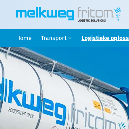
Home
Transport
Logistieke oplos
Rijdende melkontvangst
Safety stock
Modaal en Intermodaal Tank
4PL oplossingen en su
transport
logistics
Watervoorziening
Douane activiteiten
Transport Engeland
Transport naar Spanje