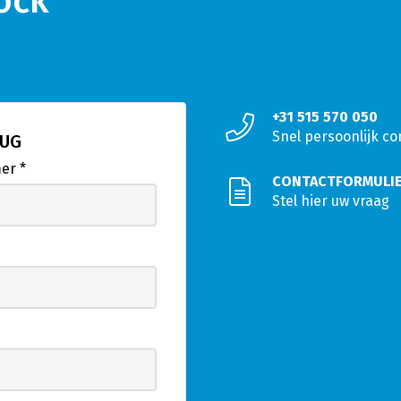
tock
+31 515 570 050
Snel persoonlijk co
RUG
mer
*
CONTACTFORMULI
Stel hier uw vraag