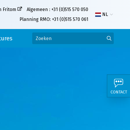
n Fritom
Algemeen : +31 (0)515 570 050
NL
Planning RMO: +31 (0)515 570 061
tures
CONTACT