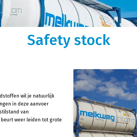
gen
Over ons
k, optimaal uitgerust
We zijn ooit begonnen als kleine rijdende
auffeurs vormen de perfecte
melkontvangst. Nu is Melkweg|Fritom uitgegroeid 
istieke wensen.
logistiek dienstverlener met intermodaal en
Safety stock
tor.
internationaal transport met ruim 600
tankcontainers.
toffen wil je natuurlijk
ringen in deze aanvoer
stilstand van
n beurt weer leiden tot grote