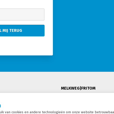
MELKWEG|FRITOM
De Marne 128
n
ng
8701 MC Bolsward
ik van cookies en andere technologieën om onze website betrouwbaar
T: +31 (0)515 570 050