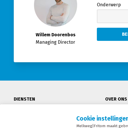
Onderwerp
Willem Doorenbos
Managing Director
DIENSTEN
OVER ONS
RMO
MVO
Cookie instellinge
Modaal en Intermodaal Tanktransport
Certificeri
Melkweg|Fritom maakt gebru
Watervoorziening
Condities