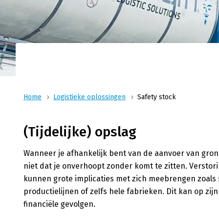
Logistieke oplossin
Ons nauwsluitende netwer
Transport
materieel en ervaren ch
combinatie voor al uw log
Wij zijn uw logistiek specialist voor vloeibare
producten voor food, feed en technische sec
Home
Logistieke oplossingen
Safety stock
(Tijdelijke) opslag
Wanneer je afhankelijk bent van de aanvoer van gronds
niet dat je onverhoopt zonder komt te zitten. Versto
kunnen grote implicaties met zich meebrengen zoals 
productielijnen of zelfs hele fabrieken. Dit kan op zij
financiële gevolgen.