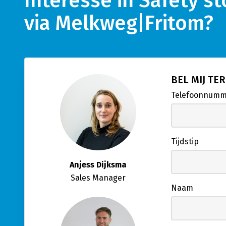
Interesse in Safety s
via Melkweg|Fritom?
BEL MIJ TE
Telefoonnum
Tijdstip
Anjess Dijksma
Sales Manager
Naam