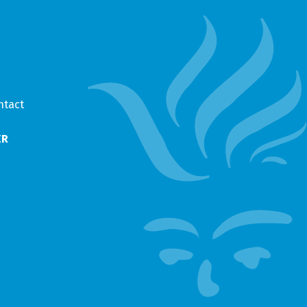
ntact
ER