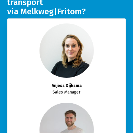
transport
via Melkweg|Fritom?
Anjess Dijksma
Sales Manager