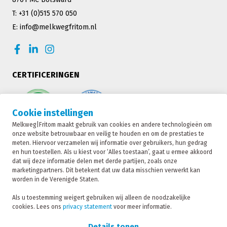
T: +31 (0)515 570 050
E: info@melkwegfritom.nl
CERTIFICERINGEN
Cookie instellingen
Melkweg|Fritom maakt gebruik van cookies en andere technologieën om
onze website betrouwbaar en veilig te houden en om de prestaties te
meten. Hiervoor verzamelen wij informatie over gebruikers, hun gedrag
en hun toestellen. Als u kiest voor ‘Alles toestaan’, gaat u ermee akkoord
dat wij deze informatie delen met derde partijen, zoals onze
marketingpartners. Dit betekent dat uw data misschien verwerkt kan
worden in de Verenigde Staten.
Melkweg|Fritom is onderdeel van de Fritom Group
Als u toestemming weigert gebruiken wij alleen de noodzakelijke
cookies. Lees ons
privacy statement
voor meer informatie.
CONTACT
Copyright 2026
Details tonen