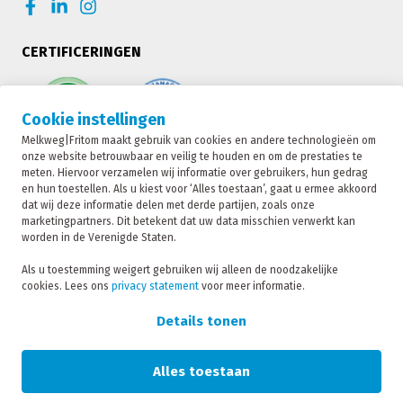
CERTIFICERINGEN
Cookie instellingen
Melkweg|Fritom maakt gebruik van cookies en andere technologieën om
onze website betrouwbaar en veilig te houden en om de prestaties te
meten. Hiervoor verzamelen wij informatie over gebruikers, hun gedrag
en hun toestellen. Als u kiest voor ‘Alles toestaan’, gaat u ermee akkoord
dat wij deze informatie delen met derde partijen, zoals onze
marketingpartners. Dit betekent dat uw data misschien verwerkt kan
worden in de Verenigde Staten.
Melkweg|Fritom is onderdeel van de Fritom Group
Als u toestemming weigert gebruiken wij alleen de noodzakelijke
cookies. Lees ons
privacy statement
voor meer informatie.
CONTACT
Copyright 2026
Details tonen
Privacybeleid
Privacy statement
Alles toestaan
Sanctie statement