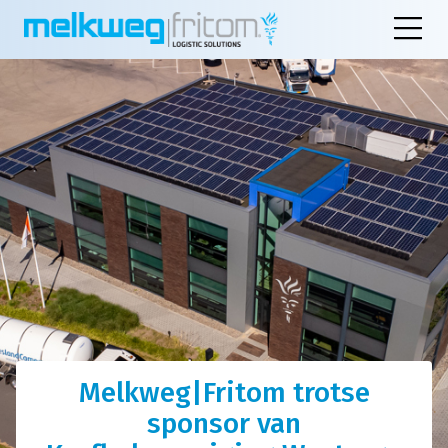
Melkweg|Fritom trotse
sponsor van