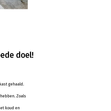
ede doel!
 kast gehaald.
l hebben. Zoals
het koud en