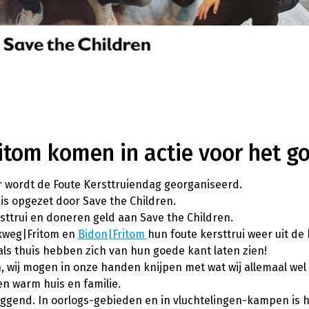
tom komen in actie voor het go
r wordt de Foute Kersttruiendag georganiseerd.
f is opgezet door Save the Children.
ttrui en doneren geld aan Save the Children.
lkweg|Fritom en
Bidon|Fritom
hun foute kersttrui weer uit de
ls thuis hebben zich van hun goede kant laten zien!
en, wij mogen in onze handen knijpen met wat wij allemaal we
en warm huis en familie.
 liggend. In oorlogs-gebieden en in vluchtelingen-kampen is 