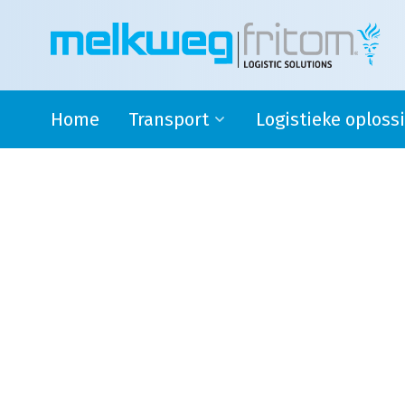
Home
Transport
Logistieke oploss
Rijdende melkontvangst
Safety stock
Modaal en Intermodaal Tank
4PL oplossingen en su
transport
logistics
Watervoorziening
Douane activiteiten
Transport Engeland
Transport naar Spanje