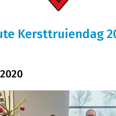
gen
Over ons
k, optimaal uitgerust
We zijn ooit begonnen als kleine rijdende
auffeurs vormen de perfecte
melkontvangst. Nu is Melkweg|Fritom uitgegroeid 
istieke wensen.
logistiek dienstverlener met intermodaal en
ute Kersttruiendag 2
tor.
internationaal transport met ruim 600
tankcontainers.
 2020