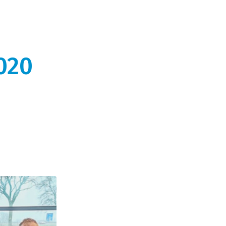
tot
020