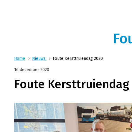
Logistieke oplossin
Ons nauwsluitende netwer
Transport
materieel en ervaren ch
combinatie voor al uw log
Wij zijn uw logistiek specialist voor vloeibare
Fo
producten voor food, feed en technische sec
Home
Nieuws
Foute Kersttruiendag 2020
16 december 2020
Foute Kersttruiendag