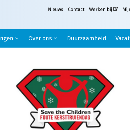
Nieuws
Contact
Werken bij
Mij
ingen
Over ons
Duurzaamheid
Vacat
Ons verhaal
pplier
Missie, visie en kernwaarden
MVO
Werken bij Melkweg|Fritom