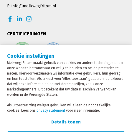
E: info@melkwegfritom.nl
CERTIFICERINGEN
Cookie instellingen
Melkweg|Fritom maakt gebruik van cookies en andere technologieën om
onze website betrouwbaar en veilig te houden en om de prestaties te
meten. Hiervoor verzamelen wij informatie over gebruikers, hun gedrag
en hun toestellen. Als u kiest voor ‘Alles toestaan’, gaat u ermee akkoord
dat wij deze informatie delen met derde partijen, zoals onze
marketingpartners. Dit betekent dat uw data misschien verwerkt kan
worden in de Verenigde Staten.
Melkweg|Fritom is onderdeel van de Fritom Group
Als u toestemming weigert gebruiken wij alleen de noodzakelijke
cookies. Lees ons
privacy statement
voor meer informatie.
CONTACT
Copyright 2026
Details tonen
Privacybeleid
Privacy statement