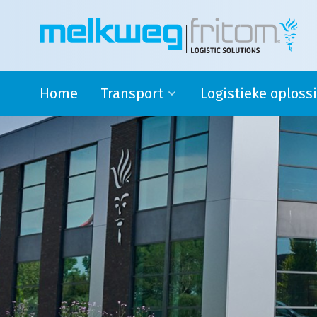
Home
Transport
Logistieke oploss
Rijdende melkontvangst
Safety stock
Modaal en Intermodaal Tank
4PL oplossingen en su
transport
logistics
Watervoorziening
Douane activiteiten
Transport Engeland
Transport naar Spanje