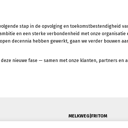
, volgende stap in de opvolging en toekomstbestendigheid va
, ambitie en een sterke verbondenheid met onze organisatie
lopen decennia hebben gewerkt, gaan we verder bouwen aan 
r deze nieuwe fase — samen met onze klanten, partners en al
MELKWEG|FRITOM
De Marne 128