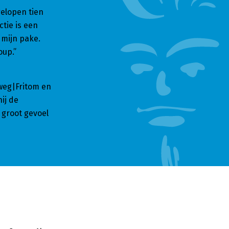
gelopen tien
tie is een
 mijn pake.
oup.”
kweg|Fritom en
ij de
 groot gevoel