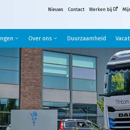
Nieuws
Contact
Werken bij
Mij
ingen
Over ons
Duurzaamheid
Vacat
Ons verhaal
pplier
Missie, visie en kernwaarden
MVO
Werken bij Melkweg|Fritom