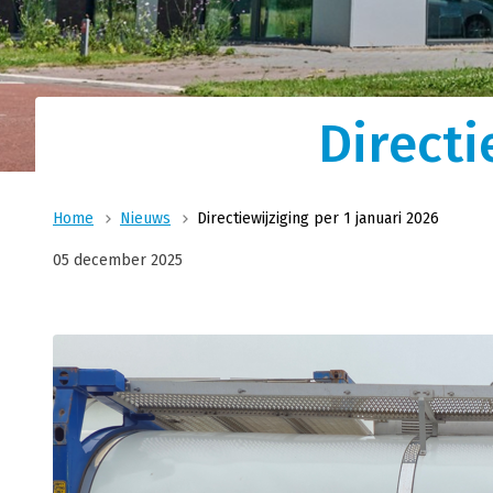
Logistieke oplossin
Ons nauwsluitende netwer
Transport
materieel en ervaren ch
combinatie voor al uw log
Wij zijn uw logistiek specialist voor vloeibare
Directi
producten voor food, feed en technische sec
Home
Nieuws
Directiewijziging per 1 januari 2026
05 december 2025