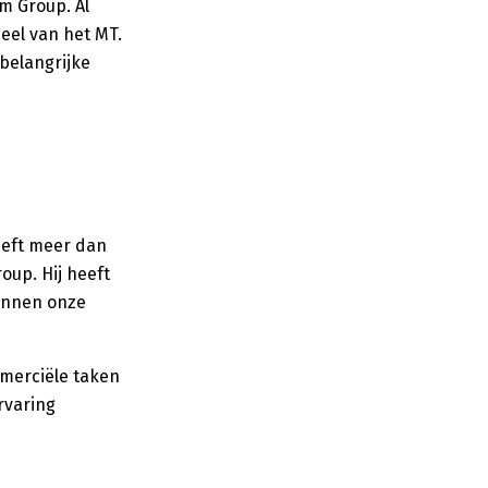
m Group. Al
deel van het MT.
belangrijke
eeft meer dan
oup. Hij heeft
innen onze
mmerciële taken
rvaring