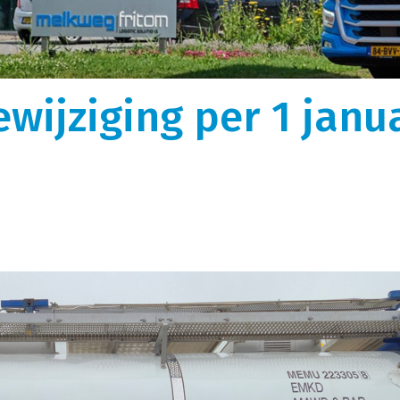
gen
Over ons
k, optimaal uitgerust
We zijn ooit begonnen als kleine rijdende
auffeurs vormen de perfecte
melkontvangst. Nu is Melkweg|Fritom uitgegroeid 
istieke wensen.
logistiek dienstverlener met intermodaal en
ewijziging per 1 janu
tor.
internationaal transport met ruim 600
tankcontainers.