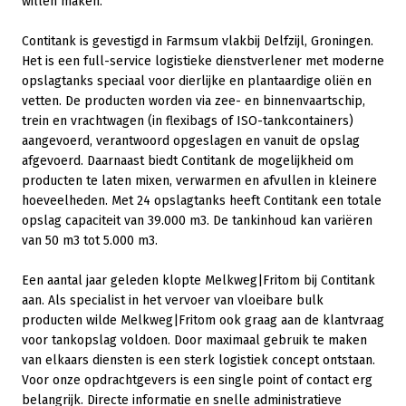
willen maken.
Contitank is gevestigd in Farmsum vlakbij Delfzijl, Groningen.
Het is een full-service logistieke dienstverlener met moderne
opslagtanks speciaal voor dierlijke en plantaardige oliën en
vetten. De producten worden via zee- en binnenvaartschip,
trein en vrachtwagen (in flexibags of ISO-tankcontainers)
aangevoerd, verantwoord opgeslagen en vanuit de opslag
afgevoerd. Daarnaast biedt Contitank de mogelijkheid om
producten te laten mixen, verwarmen en afvullen in kleinere
hoeveelheden. Met 24 opslagtanks heeft Contitank een totale
opslag capaciteit van 39.000 m3. De tankinhoud kan variëren
van 50 m3 tot 5.000 m3.
Een aantal jaar geleden klopte Melkweg|Fritom bij Contitank
aan. Als specialist in het vervoer van vloeibare bulk
producten wilde Melkweg|Fritom ook graag aan de klantvraag
voor tankopslag voldoen. Door maximaal gebruik te maken
van elkaars diensten is een sterk logistiek concept ontstaan.
Voor onze opdrachtgevers is een single point of contact erg
belangrijk. Directe informatie en snelle administratieve