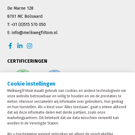
De Marne 128
8701 MC Bolsward
T: +31 (0)515 570 050
E: info@melkwegfritom.nl
CERTIFICERINGEN
Cookie instellingen
Melkweg|Fritom maakt gebruik van cookies en andere technologieën om
onze website betrouwbaar en veilig te houden en om de prestaties te
meten. Hiervoor verzamelen wij informatie over gebruikers, hun gedrag
en hun toestellen. Als u kiest voor ‘Alles toestaan’, gaat u ermee akkoord
dat wij deze informatie delen met derde partijen, zoals onze
marketingpartners. Dit betekent dat uw data misschien verwerkt kan
worden in de Verenigde Staten.
Melkweg|Fritom is onderdeel van de Fritom Group
Als u toestemming weigert gebruiken wij alleen de noodzakelijke