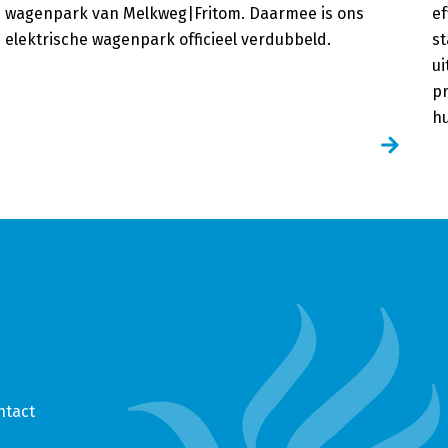
wagenpark van Melkweg|Fritom. Daarmee is ons
ef
elektrische wagenpark officieel verdubbeld.
st
ui
pr
h
ntact