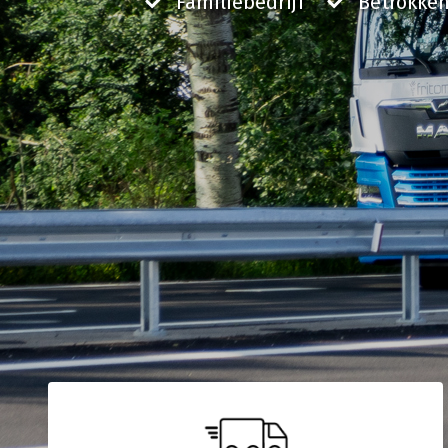
Familiebedrijf
Betrokken
Logistieke oplossin
Ons nauwsluitende netwer
Transport
materieel en ervaren cha
combinatie voor al uw log
Wij zijn uw logistiek specialist voor vloeibare
producten voor food, feed en technische sec