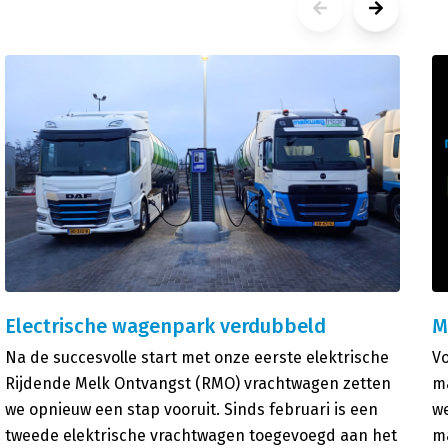
Electrische wagenpark verdubbeld
M
Na de succesvolle start met onze eerste elektrische
Vo
Rijdende Melk Ontvangst (RMO) vrachtwagen zetten
ma
we opnieuw een stap vooruit. Sinds februari is een
we
tweede elektrische vrachtwagen toegevoegd aan het
ma