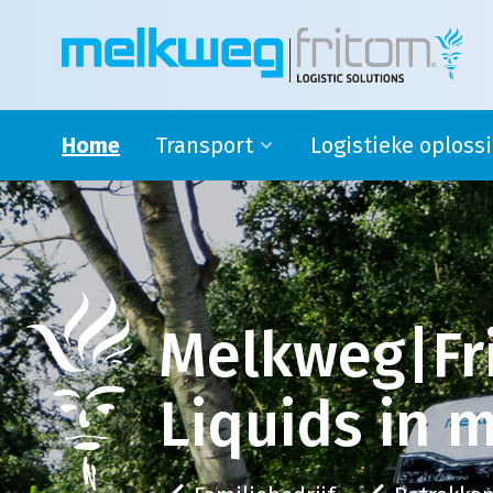
Home
Transport
Logistieke oploss
Rijdende melkontvangst
Safety stock
Modaal en Intermodaal Tank
4PL oplossingen en su
transport
logistics
Watervoorziening
Douane activiteiten
Transport Engeland
Melkweg|Fr
Transport naar Spanje
Liquids in 