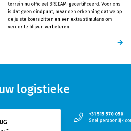
terrein nu officieel BREEAM-gecertificeerd. Voor ons
is dat geen eindpunt, maar een erkenning dat we op
de juiste koers zitten en een extra stimulans om
verder te blijven verbeteren.
uw logistieke
+31 515 570 050
Snel persoonlijk co
RUG
mer
*