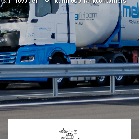
 & Innovatief
Ruim 600 Tankcontainers
gen
Over ons
k, optimaal uitgerust
We zijn ooit begonnen als kleine rijdende
uffeurs vormen de perfecte
melkontvangst. Nu is Melkweg|Fritom uitgegroeid 
istieke wensen.
logistiek dienstverlener met intermodaal en
tor.
internationaal transport met ruim 600
tankcontainers.