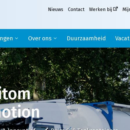
Nieuws
Contact
Werken bij
Mij
ingen
Over ons
Duurzaamheid
Vacat
Ons verhaal
pplier
Missie, visie en kernwaarden
MVO
Werken bij Melkweg|Fritom
itom
motion